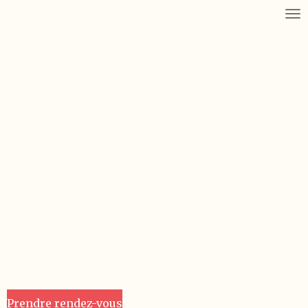
Passer
au
contenu
principal
Prendre rendez-vous